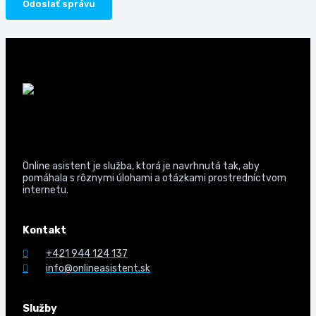
R
Odoslať správu
*
Online asistent je služba, ktorá je navrhnutá tak, aby
pomáhala s rôznymi úlohami a otázkami prostredníctvom
internetu.
Kontakt
+421 944 124 137
info@onlineasistent.sk
Služby