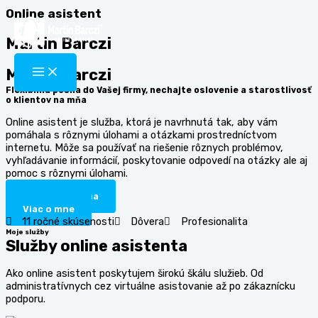
Preskočiť
Online asistent
na
obsah
Martin Barczi
Martin Barczi
Flexibilná posila do Vašej firmy, nechajte oslovenie a starostlivosť
o klientov na mňa
Online asistent je služba, ktorá je navrhnutá tak, aby vám
pomáhala s rôznymi úlohami a otázkami prostredníctvom
internetu. Môže sa používať na riešenie rôznych problémov,
vyhľadávanie informácií, poskytovanie odpovedí na otázky ale aj
pomoc s rôznymi úlohami.
Kontaktujte ma
Viac o mne
11 ročné skúsenosti
Dôvera
Profesionalita
Moje služby
Služby online asistenta
Ako online asistent poskytujem širokú škálu služieb. Od
administratívnych cez virtuálne asistovanie až po zákaznícku
podporu.