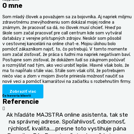
O mne
Som mladý človek a považujem sa za bojovníka. Aj napriek môjmu
zdravotnému znevýhodneniu som dokázal mojej rodine a
známym, že pracovať sa dá, no človek musí chcieť. Hneď po
škole som začal pracovať pre call centrum kde som vytváral
databázy z verejne prístupných zdrojov. Neskôr som pôsobil
v cestovnej kancelárii na online chat-e. Mojou úlohou bolo
pomôcť zákazníkom najsť, to, čo potrebujú. V tomto momente
som začal zisťovať, že práca s ľuďmi ma napriek negatívam baví.
Postupne som zisťoval, že dokážem ľudí so záujmom počúvať
a rozmýšľať nad tým, ako veci urobiť lepšie. Hlavné však bolo, že
ma to napĺňalo stále viac. Stále som však cítil, že potrebujem
niečo viac a zlom v mojom živote priniesla možnosť naučiť sa
nové veci a pomôcť kamarátovi na začiatku s rozbehnutím firmy.
Zobraziť viac
Čo hovoria klienti
Referencie
Ak hľadáte MAJSTRA online asistenta, tak ste
na správnej adrese. Spoľahlivosť, odbornosť,
rýchlosť, kvalita.....presne toto vystihuje pána