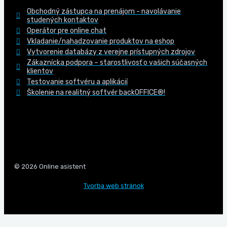
Obchodný zástupca na prenájom - navolávanie
studených kontaktov
Operátor pre online chat
Vkladanie/nahadzovanie produktov na eshop
Vytvorenie databázy z verejne prístupných zdrojov
Zákaznícka podpora – starostlivosť o vašich súčasných
klientov
Testovanie softvéru a aplikácií
Školenie na realitný softvér backOFFICE®!
© 2026 Online asistent
Tvorba web stránok